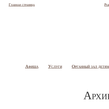
Главная страница
Ре
Афиша
Услуги
Органный зал детя
Архи