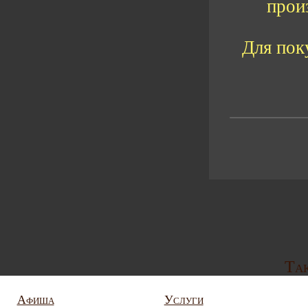
прои
Для пок
Так
Афиша
Услуги