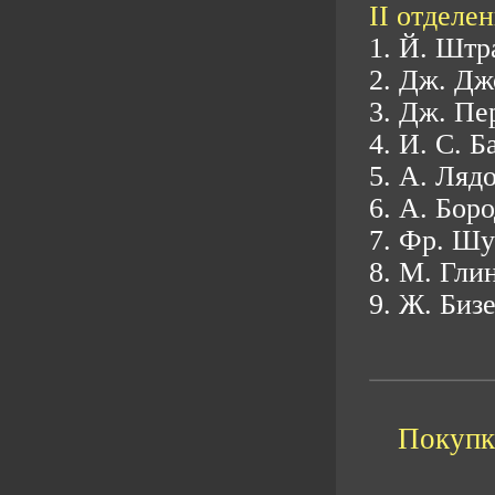
II отделен
1. Й. Штр
2. Дж. Дж
3. Дж. Пе
4. И. С. Б
5. А. Ляд
6. А. Бор
7. Фр. Шу
8. М. Гли
9. Ж. Биз
Покупка