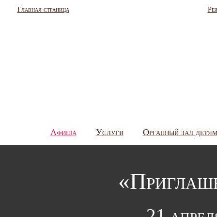
Главная страница
Ре
Афиша
Услуги
Органный зал детя
«Приглаше
21 апрел