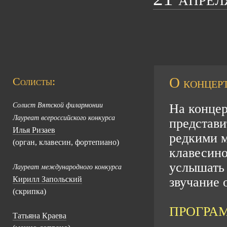
О концерт
Солисты:
Солист Вятской филармонии
На конце
Лауреат всероссийского конкурса
представи
Илья Ризаев
редкими м
(орган, клавесин, фортепиано)
клавесино
услышать
Лауреат международного конкурса
Кирилл Запольский
звучание
(скрипка)
ПРОГРА
Татьяна Краева