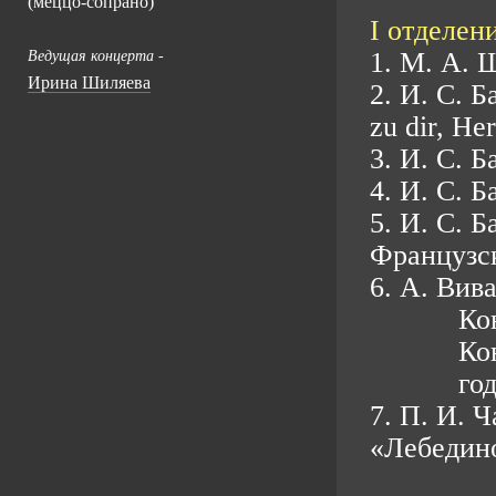
(меццо-сопрано)
I отделени
1. М. А. 
Ведущая концерта -
Ирина Шиляева
2. И. С. 
zu dir, Her
3. И. С. Б
4. И. С. 
5. И. С. 
Французс
6. А. Вив
Ко
Ко
год
7. П. И. 
«Лебедино