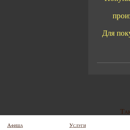
прои
Для пок
Так
Афиша
Услуги