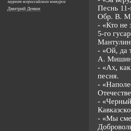
лауреат всероссийского конкурса
Песнь 11-
Дмитрий Демин
Обр. В. М
- «Кто не
5-го гуса
Мантулин
- «Ой, да
А. Мишин
- «Ах, ка
песня.
- «Наполе
Отечестве
- «Черный
Кавказско
- «Мы сме
Доброволь