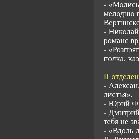
- «Молись
мелодию г
Вертинско
- Николай
романс вр
- «Розпря
полка, ка
II отделен
- Алексан
листья».
- Юрий Фа
- Дмитрий
тебя не зв
- «Вдоль 