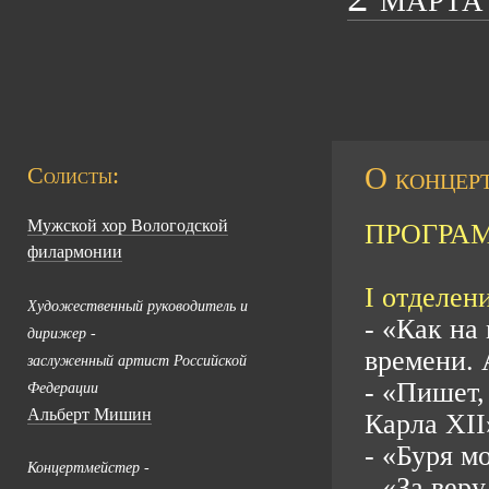
О концерт
Солисты:
Мужской хор Вологодской
ПРОГРА
филармонии
I отделени
Художественный руководитель и
- «Как на
дирижер -
времени.
заслуженный артист Российской
- «Пишет,
Федерации
Альберт Мишин
Карла XII
- «Буря м
Концертмейстер -
- «За вер