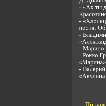
Д. Дианов
- «Ах ты 
Красотин
- «Хлопец
песня. Об
- Владими
«Алексан
- Марино 
- Рокко Г
«Марина»
- Валерий
«Акулина 
Покупка