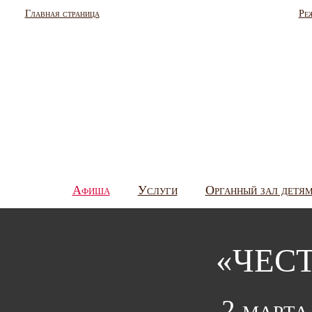
Главная страница
Ре
Афиша
Услуги
Органный зал детя
«ЧЕС
2 марта