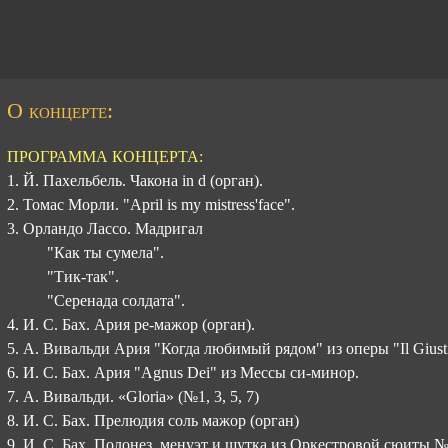
О концерте:
ПРОГРАММА КОНЦЕРТА:
1. Й. Пахельбель. Чакона in d (орган).
2. Томас Морли. "April is my mistress'face".
3. Орландо Лассо. Мадригал
"Как ты сумела".
"Тик-так".
"Серенада солдата".
4. И. С. Бах. Ария ре-мажор (орган).
5. А. Вивальди Ария "Когда любимый рядом" из оперы "Il Giust
6. И. С. Бах. Ария "Agnus Dei" из Мессы си-минор.
7. А. Вивальди. «Gloria» (№1, 3, 5, 7)
8. И. С. Бах. Прелюдия соль мажор (орган)
9. И. С. Бах. Полонез, менуэт и шутка из Оркестровой сюиты №