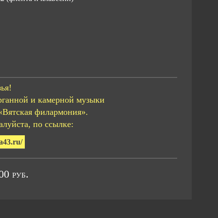
ья!
рганной и камерной музыки
«Вятская филармония».
луйста, по ссылке:
a43.ru/
0 руб.