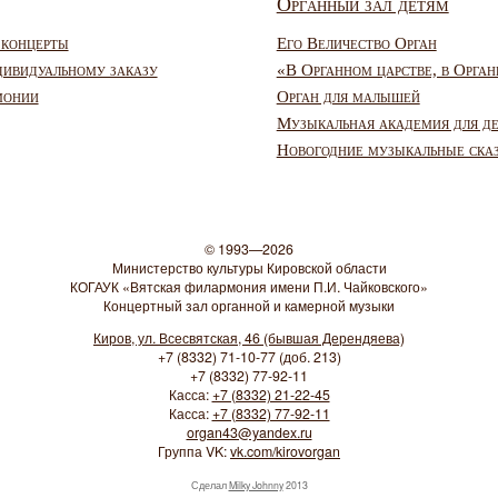
Органный зал детям
 концерты
Его Величество Орган
дивидуальному заказу
«В Органном царстве, в Орган
монии
Орган для малышей
Музыкальная академия для д
Новогодние музыкальные ска
© 1993—2026
Министерство культуры Кировской области
КОГАУК «Вятская филармония имени П.И. Чайковского»
Концертный зал органной и камерной музыки
Киров, ул. Всесвятская, 46 (бывшая Дерендяева)
+7 (8332) 71-10-77 (доб. 213)
+7 (8332) 77-92-11
Касса:
+7 (8332) 21-22-45
Касса:
+7 (8332) 77-92-11
organ43@yandex.ru
Группа VK:
vk.com/kirovorgan
Сделал
Milky Johnny
2013