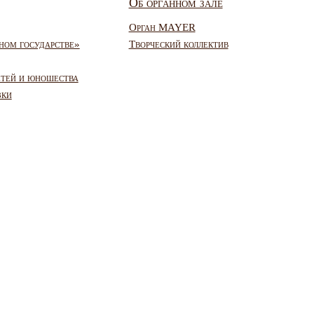
Об органном зале
Орган MAYER
ном государстве»
Творческий коллектив
етей и юношества
зки