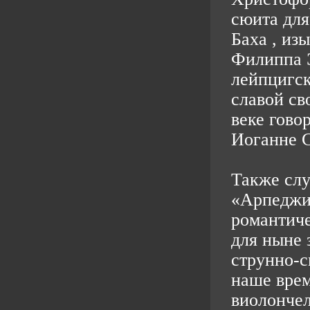
сюита для
Баха , из
Филиппа 
лейпцигск
славой св
веке гово
Иоганне С
Также слу
«Арпеджи
романтиче
для ныне 
струнно-с
наше врем
виолончел