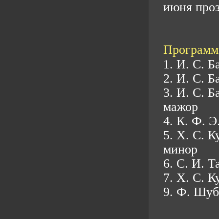
июня проз
Программа
1. И. С. 
2. И. С. 
3. И. С. 
мажор
4. К. Ф. 
5. Х. С. 
минор
6. С. И. 
7. Х. С. 
9. Ф. Шуб