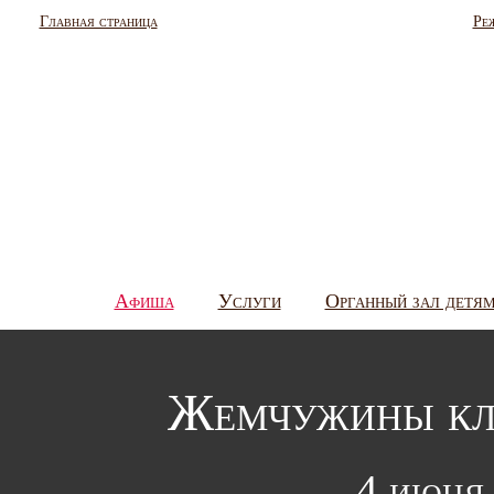
Главная страница
Ре
Афиша
Услуги
Органный зал детя
Жемчужины кл
4 июня 