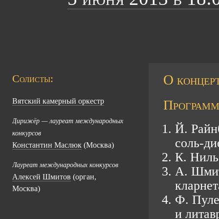
О концерт
Солисты:
Вятский камерный оркестр
Программ
Дирижёр — лауреат международных
Й. Райн
конкурсов
соль-ди
Константин Маслюк
(Москва)
К. Ниль
Лауреат международных конкурсов
А. Шмит
Алексей Шмитов
(орган,
кларнет
Москва)
Ф. Пуле
и литав