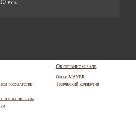
0 руб.
Об органном зале
Орган MAYER
ном государстве»
Творческий коллектив
етей и юношества
зки