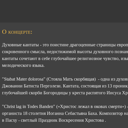
О концерте:
Духовные кантаты - это поистине драгоценные страницы евро
сокровенного смысла, недостижимой высоты духовного познан
кантаты сочетают в себе глубочайшее религиозное чувство, из
мелодического языка.
"Stabat Mater dolorosa" (Стояла Мать скорбящая) - одна из ду
Джованни Батиста Перголези. Кантата, состоящая из 13 прони
глубочайшей скорби Богородицы у креста распятого Иисуса Хр
"Christ lag in Todes Banden" («Христос лежал в оковах смерти»)
органиста 18 столетия Иоганна Себастьяна Баха. Композитор н
в Пасху - светлый Праздник Воскресения Христова .