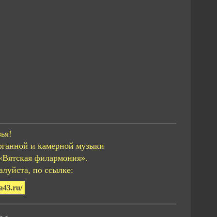
ья!
рганной и камерной музыки
«Вятская филармония».
луйста, по ссылке:
a43.ru/