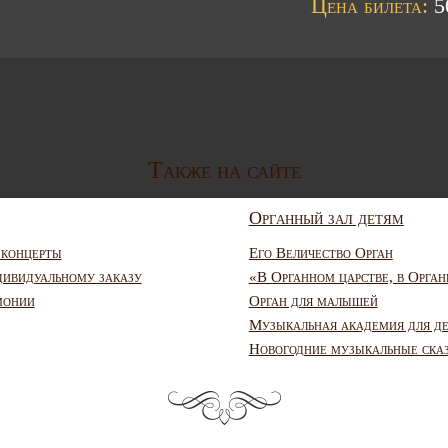
Цена билета:
50
Также на сайте
Органный зал детям
 концерты
Его Величество Орган
дивидуальному заказу
«В Органном царстве, в Орган
монии
Орган для малышей
Музыкальная академия для д
Новогодние музыкальные ска