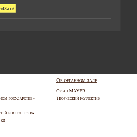
a43.ru/
Об органном зале
Орган MAYER
ном государстве»
Творческий коллектив
етей и юношества
зки