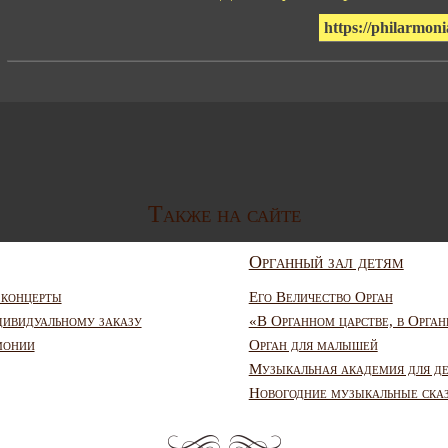
https://philarmoni
Также на сайте
Органный зал детям
 концерты
Его Величество Орган
дивидуальному заказу
«В Органном царстве, в Орган
монии
Орган для малышей
Музыкальная академия для д
Новогодние музыкальные ска