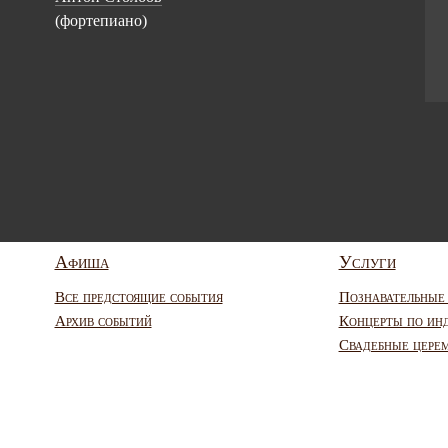
(фортепиано)
Афиша
Услуги
Все предстоящие события
Познавательные
Архив событий
Концерты по ин
Свадебные цере