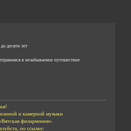
до десяти лет
тправимся в незабываемое путешествие
ья!
рганной и камерной музыки
«Вятская филармония».
луйста, по ссылке: