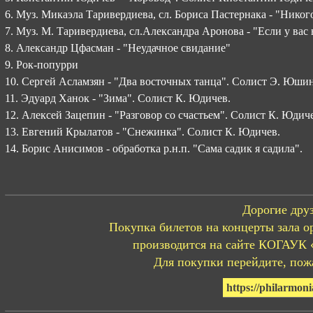
6. Муз. Микаэла Таривердиева, сл. Бориса Пастернака - "Нико
7. Муз. М. Таривердиева, сл.Александра Аронова - "Если у вас
8. Александр Цфасман - "Неудачное свидание"
9. Рок-попурри
10. Сергей Асламзян - "Два восточных танца". Солист Э. Юшин
11. Эдуард Ханок - "Зима". Солист К. Юдичев.
12. Алексей Зацепин - "Разговор со счастьем". Солист К. Юдич
13. Евгений Крылатов - "Снежинка". Солист К. Юдичев.
14. Борис Анисимов - обработка р.н.п. "Сама садик я садила".
Дорогие друз
Покупка билетов на концерты зала о
производится на сайте КОГАУК 
Для покупки перейдите, пожа
https://philarmoni