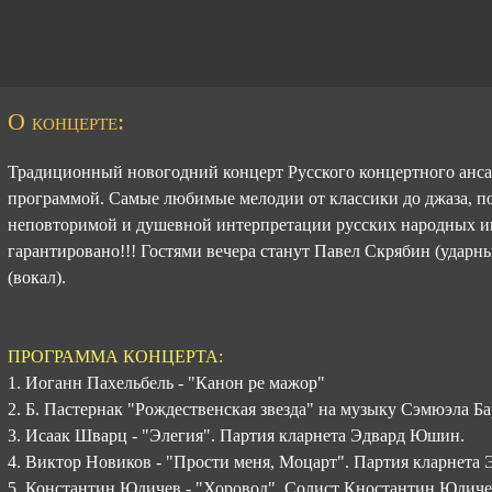
О концерте:
Традиционный новогодний концерт Русского концертного анса
программой. Самые любимые мелодии от классики до джаза, по
неповторимой и душевной интерпретации русских народных и
гарантировано!!! Гостями вечера станут Павел Скрябин (удар
(вокал).
ПРОГРАММА КОНЦЕРТА:
1. Иоганн Пахельбель - "Канон ре мажор"
2. Б. Пастернак "Рождественская звезда" на музыку Сэмюэла Б
3. Исаак Шварц - "Элегия". Партия кларнета Эдвард Юшин.
4. Виктор Новиков - "Прости меня, Моцарт". Партия кларнета
5. Константин Юдичев - "Хоровод". Солист Кностантин Юдич