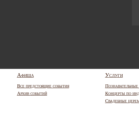
Афиша
Услуги
Все предстоящие события
Познавательные
Архив событий
Концерты по ин
Свадебные цере