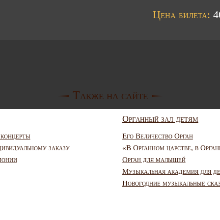
Цена билета:
40
Также на сайте
Органный зал детям
 концерты
Его Величество Орган
дивидуальному заказу
«В Органном царстве, в Орган
монии
Орган для малышей
Музыкальная академия для д
Новогодние музыкальные ска