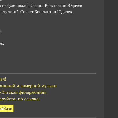
го не будет дома". Солист Константин Юдичев
 нету тети". Солист Константин Юдичев.
.
ев.
ья!
рганной и камерной музыки
«Вятская филармония».
луйста, по ссылке:
a43.ru/