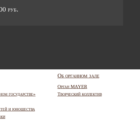
0 руб.
Об органном зале
Орган MAYER
ном государстве»
Творческий коллектив
етей и юношества
зки