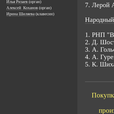
Илья Ризаев
(орган)
7. Лерой 
Алексей Коханов
(орган)
Ирина Шиляева
(клавесин)
Народный
1. РНП "В
2. Д. Шос
3. А. Гол
4. А. Гур
5. К. Ших
Покупка
прои