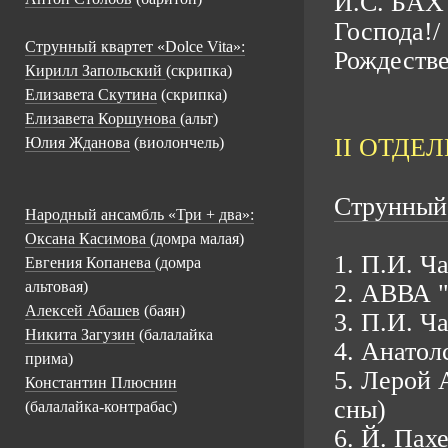
И.С. БАХ
Господа!/
Струнный квартет «Dolce Vita»:
Рождестве
Кирилл Запольский
(скрипка)
Елизавета Скутина
(скрипка)
Елизавета Коршунова
(альт)
II ОТДЕ
Юлия Жданова
(виолончель)
Струнный
Народный ансамбль «Три + два»:
Оксана Касимова
(домра малая)
1. П.И. Ч
Евгения Копанева
(домра
альтовая)
2. АВВА 
Алексей Абашев
(баян)
3. П.И. Ч
Никита Загузин
(балалайка
4. Анатол
прима)
5. Лерой 
Константин Плюснин
сны)
(балалайка-контрабас)
6. Й. Пах