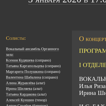
О концерт
Солисты:
Вокальный ансамбль Органного
ПРОГРА
зала:
Ксения Кудяшева
(сопрано)
I ОТДЕЛ
Татьяна Каргапольцева
(сопрано)
Маргарита Полушкина
(сопрано)
Валентина Шабалина
(сопрано)
ВОКАЛЬ
Алина Журавлёва
(альт)
Илья Риза
Ирина Шиляева
(альт)
Ирина Ши
Татьяна Кардакова
(альт)
Алексей Куншин
(тенор)
Антон Столбов
(баритон)