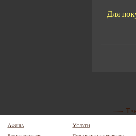
Для пок
Так
Афиша
Услуги
Все предстоящие
Познавательные концерты