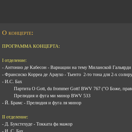
О концерте:
ПРОГРАММА КОНЦЕРТА:
I отделение:
- Антонио де Кабесон - Вариации на тему Миланской Гальярди
- Франсиско Корреа де Араухо - Тьенто 2-то тона для 2-х сол
- И.С. Бах
Партита O Gott, du frommer Gott! BWV 767 ("О Боже, пра
Прелюдия и фуга ми минор BWV 533
- Й. Брамс - Прелюдия и фуга ля минор
II отделение:
- Д. Букстехуде - Токката фа мажор
- И. С. Бах