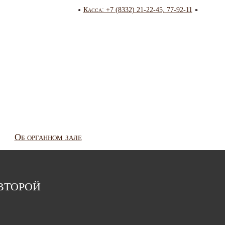
Касса: +7 (8332) 21-22-45, 77-92-11
Об органном зале
торой