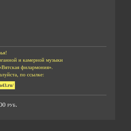
ья!
рганной и камерной музыки
«Вятская филармония».
луйста, по ссылке:
a43.ru/
0 руб.