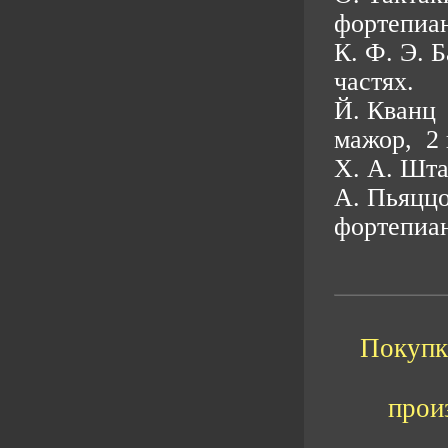
фортепиан
К. Ф. Э. 
частях.
Й. Кванц 
мажор, 2 
Х. А. Шта
А. Пьяццо
фортепиа
Покупка
прои