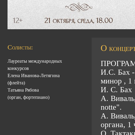
О концерт
Солисты:
Лауреаты международных
ПРОГРА
конкурсов
И.С. Бах 
Елена Иванова-Летягина
минор , 1 
(флейта)
И. С. Бах
Татьяна Рябова
А. Виваль
(орган, фортепиано)
notte".
А. Виваль
органа, 1 
О. Тактак