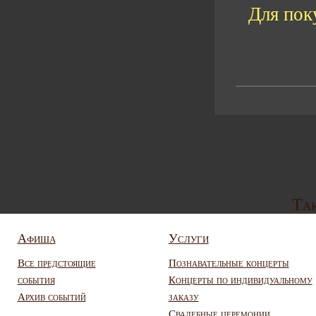
Для пок
Так
Афиша
Услуги
Все предстоящие
Познавательные концерты
события
Концерты по индивидуальному
Архив событий
заказу
Свадебные церемонии