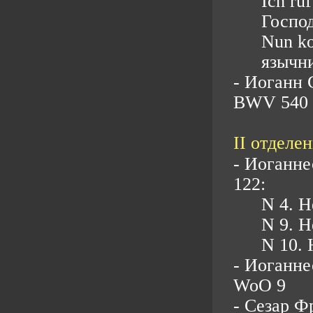
Ich ruf
Госпо
Nun ko
язычн
- Иоганн 
BWV 540
II отделен
- Иоганне
122:
N 4. H
N 9. H
N 10. 
- Иоганне
WoO 9
- Сезар Ф