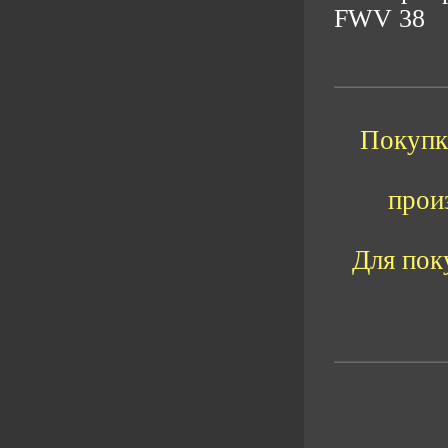
FWV 38
Покупка
прои
Для пок