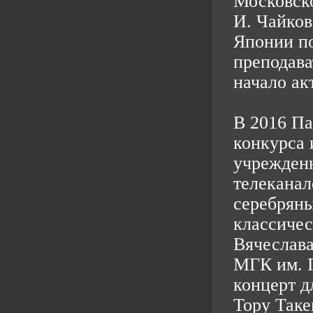
Московско
И. Чайков
Японии по
преподава
начало ак
В 2016 Па
конкурса 
учрежден
телеканал
серебряны
классичес
Вячеслава
МГК им. П
концерт д
Тору Таке