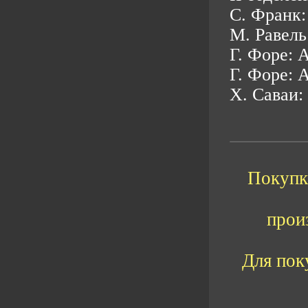
C. Франк:
М. Равель
Г. Форе: 
Г. Форе: A
Х. Саваи:
Покупка
прои
Для пок