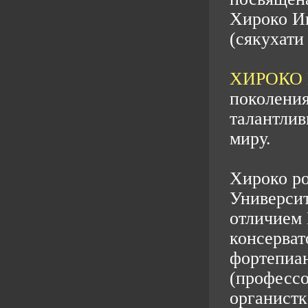
Хироко Ин
(сякухати
ХИРОКО
поколения
талантлив
миру.
Хироко ро
Университ
отличием
консерват
фортепиан
(профессо
органистк