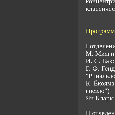
концентри
классичес
Программа
I отделени
М. Мияги:
И. С. Бах
Г. Ф. Ген
"Ринальдо"
К. Ёкояма
гнездо")
Ян Кларк:
II отделен