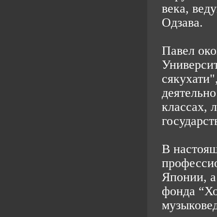
века, вед
Одзава.
Павел око
Университ
сякухати"
деятельно
классах, 
государст
В настоящ
профессио
Японии, а
фонда “Хо
музыковед