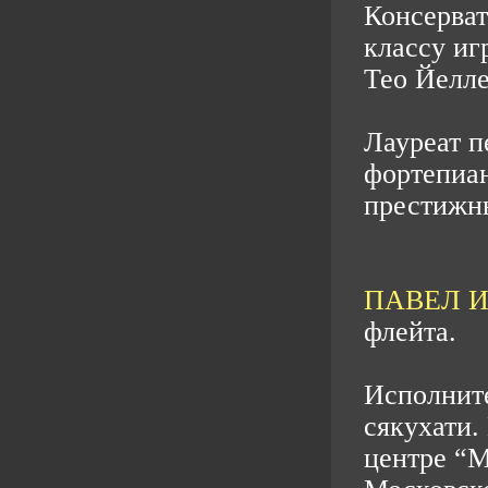
Консерват
классу иг
Тео Йелле
Лауреат 
фортепиан
престижн
ПАВЕЛ 
флейта.
Исполните
сякухати.
центре “М