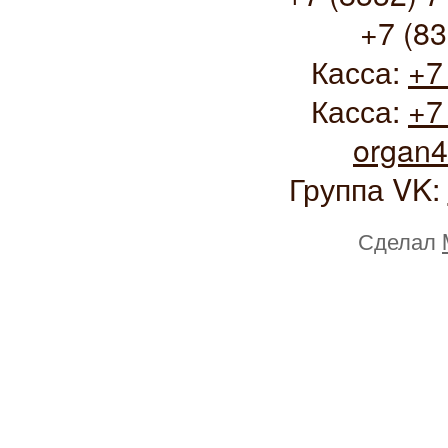
+7 (83
Касса:
+7
Касса:
+7
organ
Группа VK:
Сделал