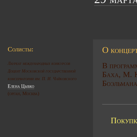
О концерт
Солисты:
Лауреат международных конкурсов
В програм
Доцент Московской государственной
Баха, М. 
консерватории им. П. И. Чайковского
Боэльмана
Елена Цыбко
(орган, Москва)
Покупк