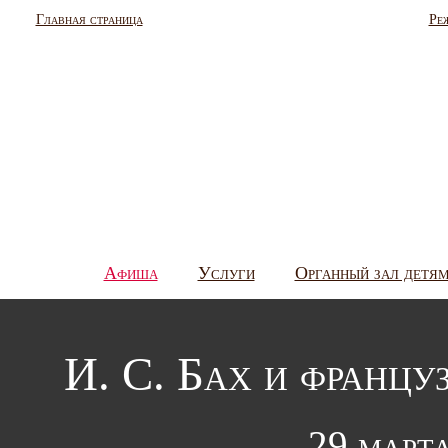
Главная страница
Ре
Афиша
Услуги
Органный зал детя
И. С. Бах и францу
29 марта