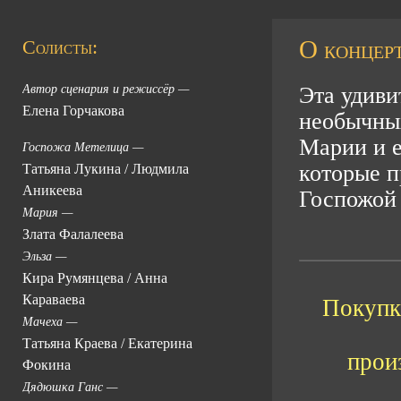
О концерт
Солисты:
Автор сценария и режиссёр —
Эта удиви
Елена Горчакова
необычны
Марии и е
Госпожа Метелица —
которые п
Татьяна Лукина
/
Людмила
Аникеева
Госпожой
Мария —
Злата Фалалеева
Эльза —
Кира Румянцева
/
Анна
Караваева
Покупка
Мачеха —
Татьяна Краева
/
Екатерина
прои
Фокина
Дядюшка Ганс —