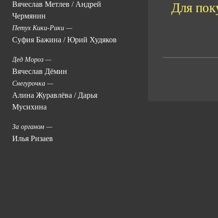
Вячеслав Метлев
/
Андрей
Для пок
Чермянин
Петух Кики-Рики —
Суфия Бажина
/
Юрий Худяков
Дед Мороз —
Вячеслав Дёмин
Снегурочка —
Алина Журавлёва
/
Дарья
Мусихина
За органом —
Илья Ризаев