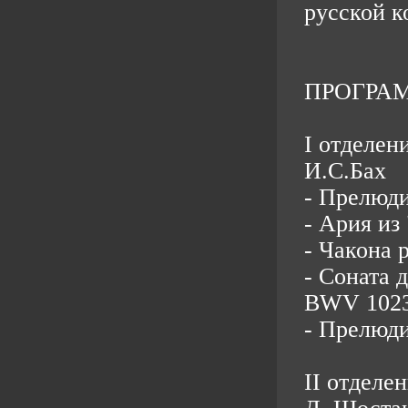
русской к
ПРОГРА
I отделени
И.С.Бах
- Прелюд
- Ария из
- Чакона 
- Соната 
BWV 102
- Прелюд
II отделен