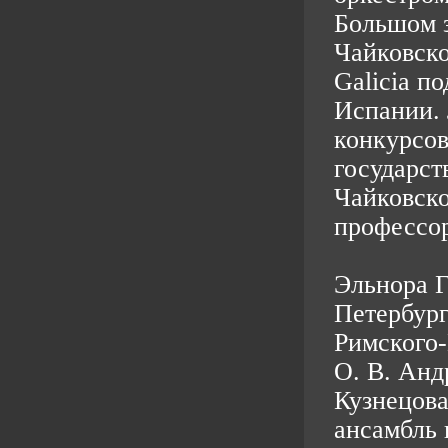
Большом з
Чайковско
Galicia п
Испании. 
конкурсов
государст
Чайковско
профессор
Эльнора Г
Петербург
Римского-
О. В. Анд
Кузнецова
ансамбль 