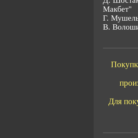
Д. Шостак
Макбет"
Г. Мушель
В. Волоши
Покупка
прои
Для пок