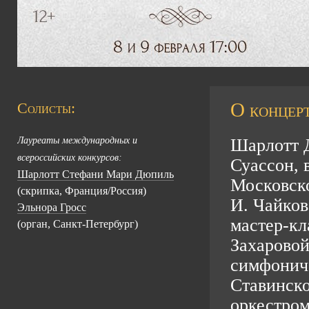
О концерт
Солисты:
Лауреаты международных и
Шарлотт Д
всероссийских конкурсов:
Суассон,
Шарлотт Стефани Мари Дюпиль
Московско
(скрипка, Франция/Россия)
И. Чайков
Эльнора Гросс
мастер-кл
(орган, Санкт-Петербург)
Захаровой
симфониче
Ставинско
оркестром