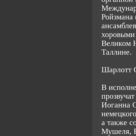
Междунаро
Ройзмана 
ансамблев
хоровыми 
Великом Н
Таллине.
Шарлотт 
В исполн
прозвучат
Иоганна 
немецкого
а также с
Мушеля, 