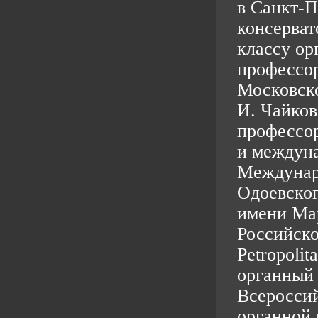
в Санкт-П
консерват
классу ор
профессор
Московско
И. Чайков
профессор
и междуна
Междунаро
Одоевско
имени Ма
Российско
Petropoli
органный 
Всеросси
органной 