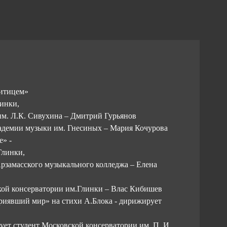
ритицем»
линки,
м. Л.К. Сивухина – Дмитрий Гурьянов
 академии музыки им. Гнесиных – Мария Кочурова
е» -
Глинки,
замасского музыкального колледжа – Елена
ской консерватории им.Глинки – Влас Кибишев
риявший мир» на стихи А.Блока - дирижирует
ует студент Московской консерватории им. П. И.