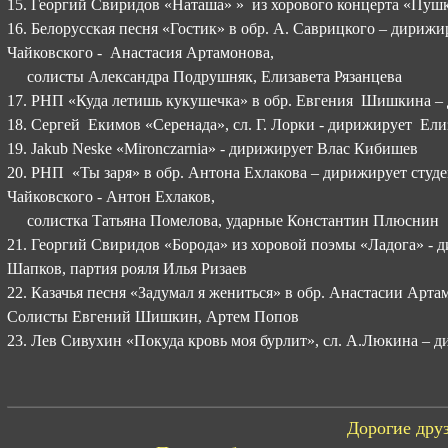
15. Георгий Свиридов «Наташа» » из хорового концерта «Пу
16. Белорусская песня «Гостик» в обр. А. Саврицкого – дириж
Чайковского - Анастасия Артамонова,
солисты Александра Подрушняк, Елизавета Рязанцева
17. РНП «Куда летишь кукушечка» в обр. Евгения Шишкина 
18. Сергей Екимов «Серенада», сл. Г. Лорки - дирижирует Ели
19. Jakub Neske «Mironczarnia» - дирижирует Влас Кибишев
20. РНП «Ты заря» в обр. Антона Ехлакова – дирижирует студе
Чайковского - Антон Ехлаков,
солистка Татьяна Помелова, ударные Константин Плюснин
21. Георгий Свиридов «Борода» из хоровой поэмы «Ладога» -
Шапков, партия рояля Илья Ризаев
22. Казачья песня «Задумал я жениться» в обр. Анастасии Ар
Солисты Евгений Шишкин, Артем Попов
23. Лев Сивухин «Покуда кровь моя бурлит», сл. А.Люкина – 
Дорогие друз