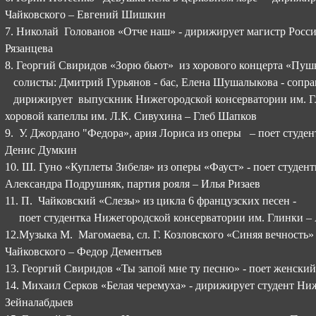
Чайковского – Евгений Шишкин
7. Николай Голованов «Отче наш» - дирижирует магистр Росс
Рязанцева
8. Георгий Свиридов «Зорю бьют» из хорового концерта «Пуш
солисты: Дмитрий Гурьянов - бас, Елена Шушалыкова - сопра
дирижирует выпускник Нижегородской консерватории им. Г
хоровой капеллы им. Л.К. Сивухина – Глеб Шапков
9. У. Джордано "Федора», ария Лориса из оперы – поет студе
Денис Думкин
10. Ш. Гуно «Куплеты Зибеля» из оперы «Фауст» - поет студен
Александра Подрушняк, партия рояля – Илья Ризаев
11. П. Чайковский «Слезы» из цикла 6 французских песен -
поет студентка Нижегородской консерватории им. Глинки – А
12.Музыка М. Магомаева, сл. Г. Козловского «Синяя вечность»
Чайковского – Федор Дементьев
13. Георгий Свиридов «Ты запой мне ту песню» - поет женски
14. Михаил Серков «Белая черемуха» - дирижирует студент Ни
Зейналабдыев