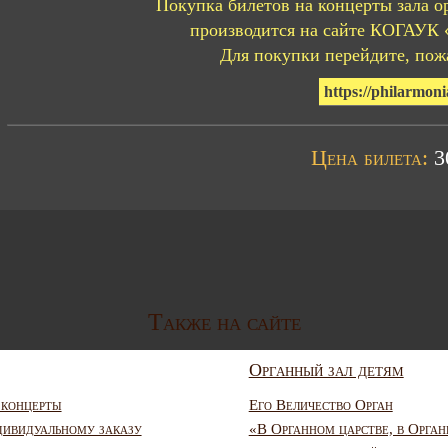
Покупка билетов на концерты зала о
производится на сайте КОГАУК 
Для покупки перейдите, пожа
https://philarmoni
Цена билета:
30
Также на сайте
Органный зал детям
 концерты
Его Величество Орган
дивидуальному заказу
«В Органном царстве, в Орган