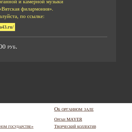
рганной и камерной музыки
«Вятская филармония».
луйста, по ссылке:
a43.ru/
0 руб.
Об органном зале
Орган MAYER
ном государстве»
Творческий коллектив