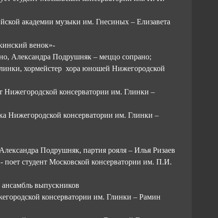
ийской академии музыки им. Гнесиных – Елизавета
кинский венок»-
но, Александра Подрушняк – меццо сопрано;
линки, хормейстер хора юношей Нижегородской
нт Нижегородской консерватории им. Глинки –
тка Нижегородской консерватории им. Глинки –
лександра Подрушняк, партия рояля – Илья Ризаев
 - поет студент Московской консерватории им. П.И.
й ансамбль выпускников
жегородской консерватории им. Глинки – Рамин