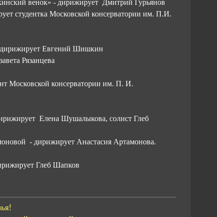
шкинский венок» - дирижирует Дмитрий Гурьянов
ирует студентка Московской консерватории им. П.И.
– дирижирует Евгений Шишкин
завета Рязанцева
нт Московской консерватории им. П. И.
 дирижирует Елена Шушалыкова, солист Глеб
тамоновой - дирижирует Анастасия Артамонова.
дирижирует Глеб Шапков
ья!