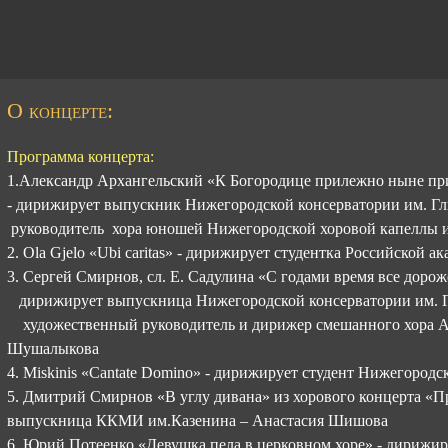
О концерте:
Программа концерта:
1.Александр Архангельский «К Богородице прилежно ныне п
- дирижирует выпускник Нижегородской консерватории им. Г
руководитель хора юношей Нижегородской хоровой капеллы и
2. Ola Gjelo «Ubi caritas» - дирижирует студентка Российской
3. Сергей Смирнов, сл. Е. Садулина «С годами время все дорож
дирижирует выпускница Нижегородской консерватории им. 
художественный руководитель и дирижер смешанного хора Ар
Шушалыкова
4. Miskinis «Cantate Domino» - дирижирует студент Нижегород
5. Дмитрий Смирнов «В углу дивана» из хорового концерта «П
выпускница ККМИ им.Казенина – Анастасия Шишова
6. Юрий Потеенко «Девушка пела в церковном хоре» - дирижир