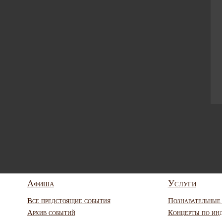
Афиша
Услуги
Все предстоящие события
Познавательные
Архив событий
Концерты по ин