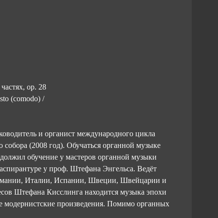
стях, op. 28
esto (comodo) /
ководитель и органист международного цикла
 собора (2008 год). Обучаться органной музыке
одолжил обучение у мастеров органной музыки
аспирантуре у проф. Штефана Энгельса. Ведёт
ермании, Италии, Испании, Швеции, Швейцарии и
есов Штефана Кисслинга находится музыка эпохи
же модернистские произведения. Помимо органных