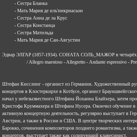
- Сестра Бланка
- Мать Мария де иль'инкрнасьон
- Сестра Анна де ла Крус
- Сестра Констанца
- Сестра Матильда
- Мать Мария де Сан-Августин
Эдвар ЭЛГАР (1857-1934). СОНАТА СОЛЬ_МАЖОР в четырёх ча
/ Allegro maestoso - Allegretto - Andante espressivo - Pr
Штефан Кисслинг - органист из Германии. Художественный ру
концертов в Клостеркирхе в Котбусе, органист Брауншвейгского
начал у небезызвестного Штефана Йоханна Блайхера, затем пр
Кристофа Круммахера и Штефана Нусера. Окончил обучение в 
активную концертную деятельность, регулярно выступает в Г
Австрии, а также в России и США. В центре творческих интер
Барокко, сочинения композиторов позднего романтизма, а так
концертов, выступает также как солирующий клавесинист.