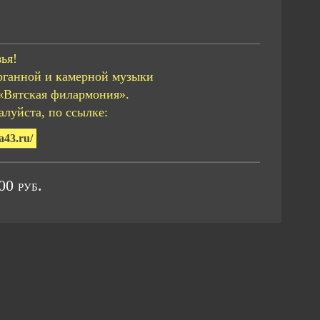
ья!
рганной и камерной музыки
«Вятская филармония».
луйста, по ссылке:
a43.ru/
0 руб.