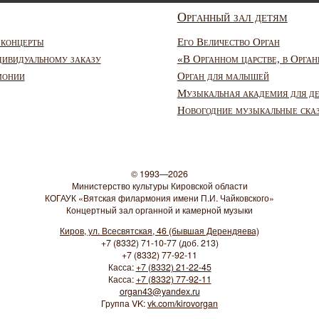
Органный зал детям
 концерты
Его Величество Орган
дивидуальному заказу
«В Органном царстве, в Орган
монии
Орган для малышей
Музыкальная академия для д
Новогодние музыкальные ска
© 1993—2026
Министерство культуры Кировской области
КОГАУК «Вятская филармония имени П.И. Чайковского»
Концертный зал органной и камерной музыки
Киров, ул. Всесвятская, 46 (бывшая Дерендяева)
+7 (8332) 71-10-77 (доб. 213)
+7 (8332) 77-92-11
Касса:
+7 (8332) 21-22-45
Касса:
+7 (8332) 77-92-11
organ43@yandex.ru
Группа VK:
vk.com/kirovorgan