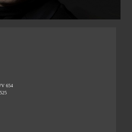
WV 654
525