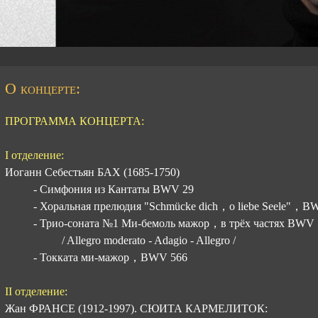
О концерте:
ПРОГРАММА КОНЦЕРТА:
I отделение:
Иоганн Себестьян БАХ (1685-1750)
- Симфония из Кантаты BWV 29
- Хоральная прелюдия "Schmücke dich，o liebe Seele"，B
- Трио-соната №1 Ми-бемоль мажор，в трёх частях BWV 
/ Allegro moderato - Adagio - Allegro /
- Токката ми-мажор，BWV 566
II отделение:
Жан ФРАНСЕ (1912-1997). СЮИТА КАРМЕЛИТОК: