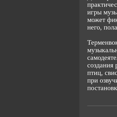
практичес
игры музы
может фик
него, пола
Терменвок
музыкаль
самодеяте
создания 
птиц, сви
при озвуч
постановк