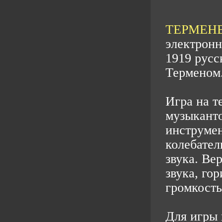
ТЕРМЕНВОК
электронн
1919 русс
Терменом
Игра на т
музыканто
инструмен
колебател
звука. Ве
звука, го
громкость
Для игры 