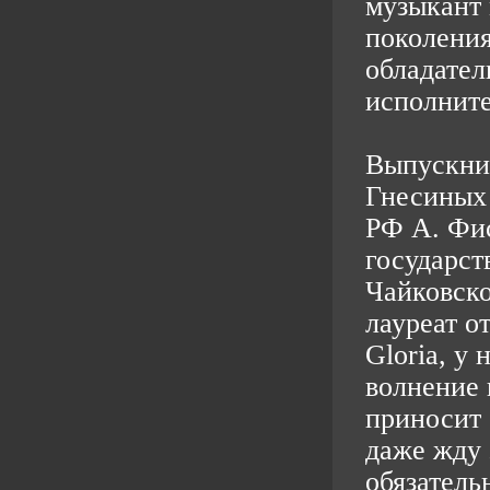
музыкант 
поколения
обладател
исполните
Выпускни
Гнесиных 
РФ А. Фис
государст
Чайковско
лауреат о
Gloria, у 
волнение 
приносит 
даже жду 
обязатель