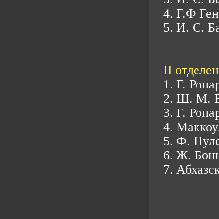
4. Г.Ф Ге
5. И. С. 
II отделен
1. Г. Роп
2. Ш. М. 
3. Г. Роп
4. Маккоу
5. Ф. Пул
6. Ж. Бон
7. Абхазс