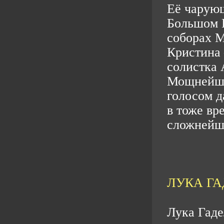
Её чарующ
Большом К
соборах М
Кристина
солистка 
Мощнейши
голосом д
в тоже вр
сложнейши
ЛУКА ГА
Лука Гад