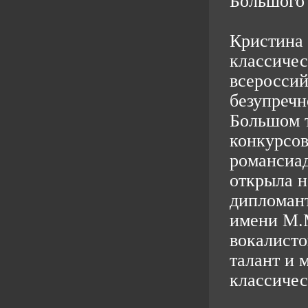
Большого 
Кристина
классичес
всеросси
безупречн
Большом т
конкурсов
романсиад
открыла н
дипломан
имени М.
вокалисто
талант и 
классичес