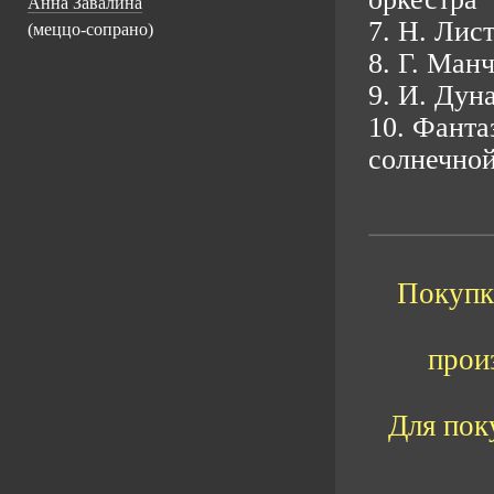
Анна Завалина
7. Н. Лис
(меццо-сопрано)
8. Г. Ман
9. И. Дун
10. Фанта
солнечной
Покупка
прои
Для пок