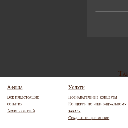
Так
Афиша
Услуги
Все предстоящие
Познавательные концерты
события
Концерты по индивидуальному
Архив событий
заказу
Свадебные церемонии